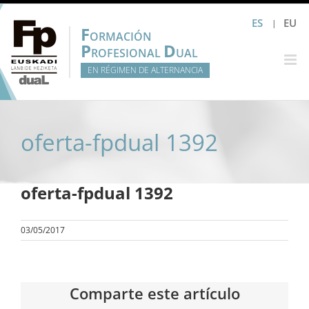
Saltar
ES
EU
al
F
ORMACIÓN
contenido
P
D
ROFESIONAL
UAL
EN RÉGIMEN DE ALTERNANCIA
oferta-fpdual 1392
oferta-fpdual 1392
03/05/2017
Comparte este artículo