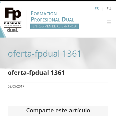
Saltar
ES
EU
al
F
ORMACIÓN
contenido
P
D
ROFESIONAL
UAL
EN RÉGIMEN DE ALTERNANCIA
oferta-fpdual 1361
oferta-fpdual 1361
03/05/2017
Comparte este artículo