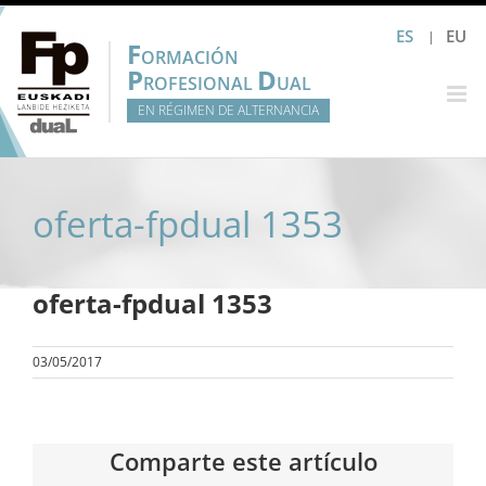
Saltar
ES
EU
al
F
ORMACIÓN
contenido
P
D
ROFESIONAL
UAL
EN RÉGIMEN DE ALTERNANCIA
oferta-fpdual 1353
oferta-fpdual 1353
03/05/2017
Comparte este artículo