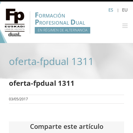
Saltar
ES
EU
al
F
ORMACIÓN
contenido
P
D
ROFESIONAL
UAL
EN RÉGIMEN DE ALTERNANCIA
oferta-fpdual 1311
oferta-fpdual 1311
03/05/2017
Comparte este artículo