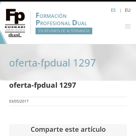
Saltar
ES
EU
al
F
ORMACIÓN
contenido
P
D
ROFESIONAL
UAL
EN RÉGIMEN DE ALTERNANCIA
oferta-fpdual 1297
oferta-fpdual 1297
03/05/2017
Comparte este artículo