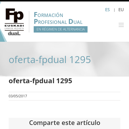
Saltar
ES
EU
al
F
ORMACIÓN
contenido
P
D
ROFESIONAL
UAL
EN RÉGIMEN DE ALTERNANCIA
oferta-fpdual 1295
oferta-fpdual 1295
03/05/2017
Comparte este artículo