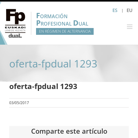
Saltar
ES
EU
al
F
ORMACIÓN
contenido
P
D
ROFESIONAL
UAL
EN RÉGIMEN DE ALTERNANCIA
oferta-fpdual 1293
oferta-fpdual 1293
03/05/2017
Comparte este artículo