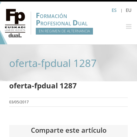
Saltar
ES
EU
al
F
ORMACIÓN
contenido
P
D
ROFESIONAL
UAL
EN RÉGIMEN DE ALTERNANCIA
oferta-fpdual 1287
oferta-fpdual 1287
03/05/2017
Comparte este artículo