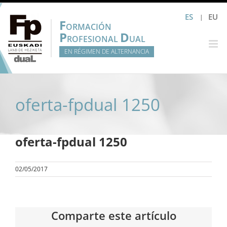
Saltar
ES
EU
al
F
ORMACIÓN
contenido
P
D
ROFESIONAL
UAL
EN RÉGIMEN DE ALTERNANCIA
oferta-fpdual 1250
oferta-fpdual 1250
02/05/2017
Comparte este artículo