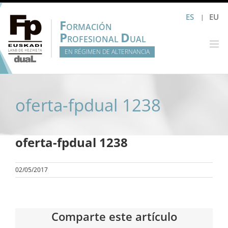
Saltar
ES
EU
al
F
ORMACIÓN
contenido
P
D
ROFESIONAL
UAL
EN RÉGIMEN DE ALTERNANCIA
oferta-fpdual 1238
oferta-fpdual 1238
02/05/2017
Comparte este artículo