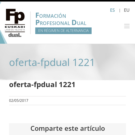
Saltar
ES
EU
al
F
ORMACIÓN
contenido
P
D
ROFESIONAL
UAL
EN RÉGIMEN DE ALTERNANCIA
oferta-fpdual 1221
oferta-fpdual 1221
02/05/2017
Comparte este artículo