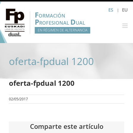
Saltar
ES
EU
al
F
ORMACIÓN
contenido
P
D
ROFESIONAL
UAL
EN RÉGIMEN DE ALTERNANCIA
oferta-fpdual 1200
oferta-fpdual 1200
02/05/2017
Comparte este artículo