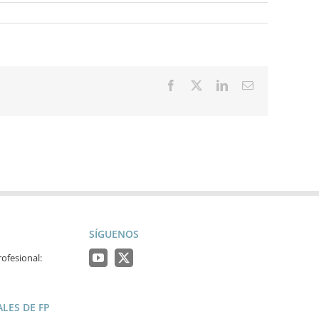
Facebook
X
LinkedIn
Correo
electrónico
SÍGUENOS
ofesional:
LES DE FP