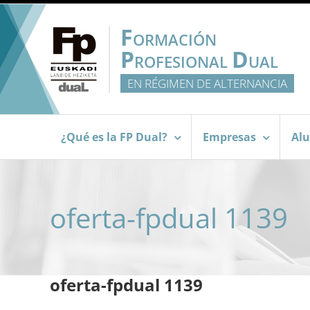
Saltar
al
F
ORMACIÓN
contenido
P
D
ROFESIONAL
UAL
EN RÉGIMEN DE ALTERNANCIA
¿Qué es la FP Dual?
Empresas
Al
oferta-fpdual 1139
oferta-fpdual 1139