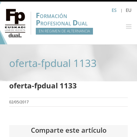
Saltar
ES
EU
al
F
ORMACIÓN
contenido
P
D
ROFESIONAL
UAL
EN RÉGIMEN DE ALTERNANCIA
oferta-fpdual 1133
oferta-fpdual 1133
02/05/2017
Comparte este artículo