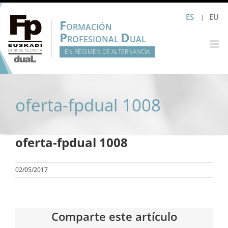
Saltar
ES
EU
al
F
ORMACIÓN
contenido
P
D
ROFESIONAL
UAL
EN RÉGIMEN DE ALTERNANCIA
oferta-fpdual 1008
oferta-fpdual 1008
02/05/2017
Comparte este artículo