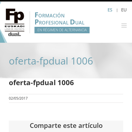
Saltar
ES
EU
al
F
ORMACIÓN
contenido
P
D
ROFESIONAL
UAL
EN RÉGIMEN DE ALTERNANCIA
oferta-fpdual 1006
oferta-fpdual 1006
02/05/2017
Comparte este artículo