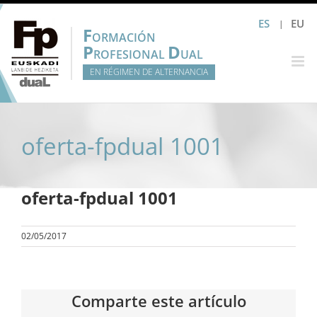
Saltar
ES
EU
al
F
ORMACIÓN
contenido
P
D
ROFESIONAL
UAL
EN RÉGIMEN DE ALTERNANCIA
oferta-fpdual 1001
oferta-fpdual 1001
02/05/2017
Comparte este artículo