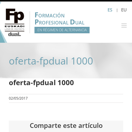
Saltar
ES
EU
al
F
ORMACIÓN
contenido
P
D
ROFESIONAL
UAL
EN RÉGIMEN DE ALTERNANCIA
oferta-fpdual 1000
oferta-fpdual 1000
02/05/2017
Comparte este artículo