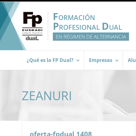
Saltar
al
F
ORMACIÓN
contenido
P
D
ROFESIONAL
UAL
EN RÉGIMEN DE ALTERNANCIA
¿Qué es la FP Dual?
Empresas
Al
ZEANURI
oferta-fpdual 1408