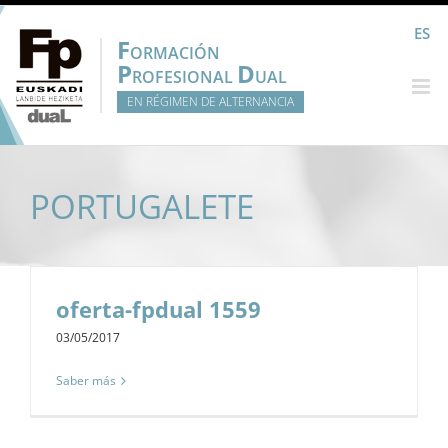
Saltar
ES
al
F
ORMACIÓN
contenido
P
D
ROFESIONAL
UAL
EN RÉGIMEN DE ALTERNANCIA
PORTUGALETE
oferta-fpdual 1559
03/05/2017
Saber más