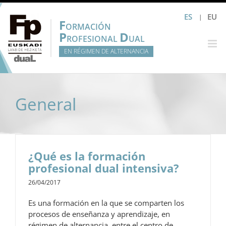
Saltar
ES
EU
al
F
ORMACIÓN
contenido
P
D
ROFESIONAL
UAL
EN RÉGIMEN DE ALTERNANCIA
General
¿Qué es la formación
profesional dual intensiva?
26/04/2017
Es una formación en la que se comparten los
procesos de enseñanza y aprendizaje, en
régimen de alternancia, entre el centro de