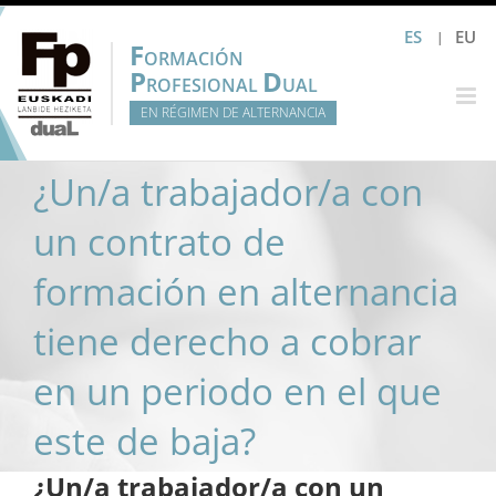
Saltar
ES
EU
al
F
ORMACIÓN
contenido
P
D
ROFESIONAL
UAL
EN RÉGIMEN DE ALTERNANCIA
¿Un/a trabajador/a con
un contrato de
formación en alternancia
tiene derecho a cobrar
en un periodo en el que
este de baja?
¿Un/a trabajador/a con un