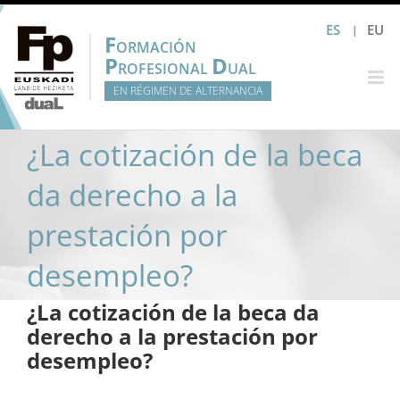
Saltar
ES
EU
al
F
ORMACIÓN
contenido
P
D
ROFESIONAL
UAL
EN RÉGIMEN DE ALTERNANCIA
¿La cotización de la beca
da derecho a la
prestación por
desempleo?
¿La cotización de la beca da
derecho a la prestación por
desempleo?