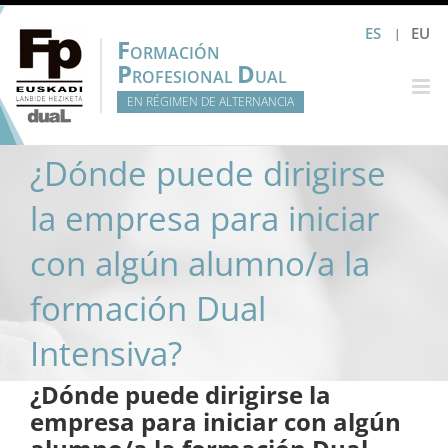
Saltar
ES
EU
al
F
ORMACIÓN
contenido
P
D
ROFESIONAL
UAL
EN RÉGIMEN DE ALTERNANCIA
¿Dónde puede dirigirse
la empresa para iniciar
con algún alumno/a la
formación Dual
Intensiva?
¿Dónde puede dirigirse la
empresa para iniciar con algún