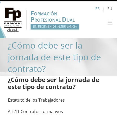
Saltar
ES
EU
al
F
ORMACIÓN
contenido
P
D
ROFESIONAL
UAL
EN RÉGIMEN DE ALTERNANCIA
¿Cómo debe ser la
jornada de este tipo de
contrato?
¿Cómo debe ser la jornada de
este tipo de contrato?
Estatuto de los Trabajadores
Art.11 Contratos formativos