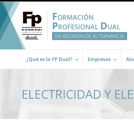
Saltar
al
F
ORMACIÓN
contenido
P
D
ROFESIONAL
UAL
EN RÉGIMEN DE ALTERNANCIA
¿Qué es la FP Dual?
Empresas
Al
ELECTRICIDAD Y EL