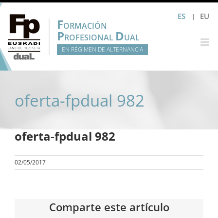
Saltar
ES
EU
al
F
ORMACIÓN
contenido
P
D
ROFESIONAL
UAL
EN RÉGIMEN DE ALTERNANCIA
oferta-fpdual 982
oferta-fpdual 982
02/05/2017
Comparte este artículo