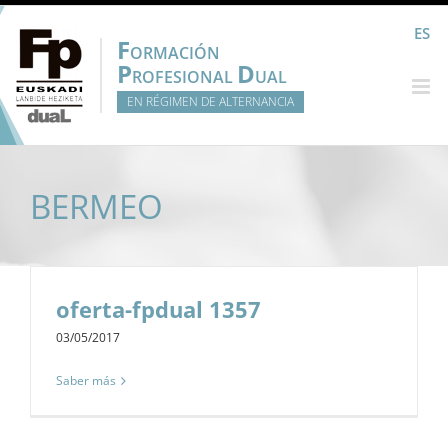
Saltar
ES
al
F
ORMACIÓN
contenido
P
D
ROFESIONAL
UAL
EN RÉGIMEN DE ALTERNANCIA
BERMEO
oferta-fpdual 1357
03/05/2017
Saber más