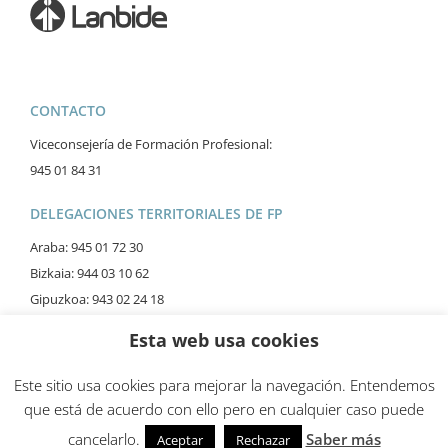
CONTACTO
Viceconsejería de Formación Profesional:
945 01 84 31
DELEGACIONES TERRITORIALES DE FP
Araba: 945 01 72 30
Bizkaia: 944 03 10 62
Gipuzkoa: 943 02 24 18
Esta web usa cookies
Este sitio usa cookies para mejorar la navegación. Entendemos
que está de acuerdo con ello pero en cualquier caso puede
© FP Dual Euskadi
Aviso Legal
Política de Privacidad
cancelarlo.
Saber más
Aceptar
Rechazar
Política de cookies