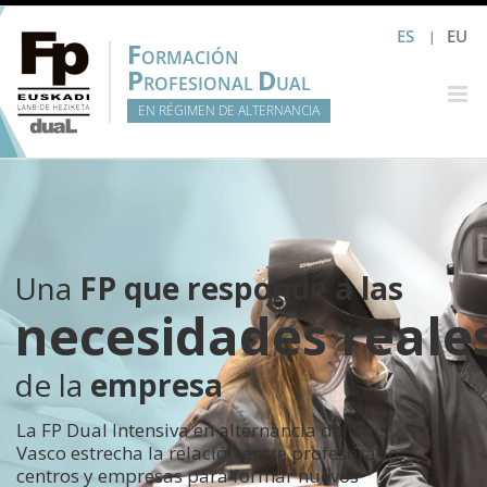
Saltar
ES
EU
al
F
ORMACIÓN
contenido
P
D
ROFESIONAL
UAL
EN RÉGIMEN DE ALTERNANCIA
Una
FP que responde a las
necesidades reale
de la
empresa
La FP Dual Intensiva en alternancia del País
Vasco estrecha la relación entre profesorado,
centros y empresas para formar nuevos